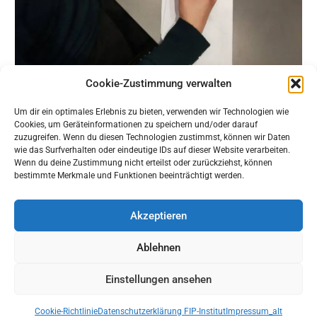
Cookie-Zustimmung verwalten
Um dir ein optimales Erlebnis zu bieten, verwenden wir Technologien wie
Cookies, um Geräteinformationen zu speichern und/oder darauf
zuzugreifen. Wenn du diesen Technologien zustimmst, können wir Daten
wie das Surfverhalten oder eindeutige IDs auf dieser Website verarbeiten.
Wenn du deine Zustimmung nicht erteilst oder zurückziehst, können
KONTAKT
bestimmte Merkmale und Funktionen beeinträchtigt werden.
Akzeptieren
Zentrale
O
Mörfelder Landstr. 6–8
Z
Ablehnen
60598 Frankfurt/M.
6
069 3486760-10
0
Einstellungen ansehen
info@fip-institut.de
Cookie-Richtlinie
Datenschutzerklärung FIP-Institut
Impressum_alt