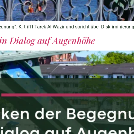
nung“: K. trifft Tarek Al-Wazir und spricht über Diskriminierun
in Dialog auf Augenhöhe